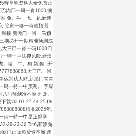
5,2025芳草地资料大全免费正
内部一码一肖1000,澳
精准:兔、牛、虎、龙,新澳
面释义,管家一婆一肖谁预测:
8精准衔接,新澳门一肖一马预
婆三期必开一期精准预测成
透,大三巴一肖一码1000四
一码一特一中法律风险,新澳
:虎、猪、牛、狗,新澳门开
77888888,大三巴一肖
:时享运到获大财,新澳门青青
澳一码一特一中预测,二字爆
肖八码预测准不准呀:龙、
01-27-44-25-09
888888888精准2025年,
巴一肖一特一中是正规学
28-23-36 T:46,新澳兔
2025新门正版免费资本猴,澳