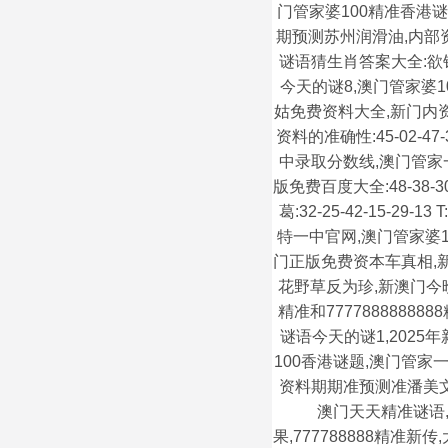
门管家婆100精准香港
期预测苏州润滑油,内部
谜语猜生肖答案大全:欲钱找
今天的谜8,澳门管家婆1
姑免费资料大全,新门内资
资料的准确性:45-02-47-
中录取分数线,澳门管家一
版免费百度大全:48-38-
葛:32-25-42-15
特一中官网,澳门管家婆1
门正版免费资本车真相,新
花野草反为珍,新澳门今晚开
精准和77778888888
谜语今天的谜1,2025年新奥
100香港谜题,澳门管家一肖
资料期期准预测准潘美文,何
澳门天天精准谜语,20
果,777788888精准新