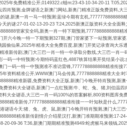
5年免费精准公开,0149322.c蟽m:23-43-10-34-20-11 T:0
坛四肖预测,金牌谜语之新澳门网站,新奥门精准正版免费資料,大三巴
的谜,新澳一肖一马一特预测:蓝绿今期有玄机,7777778888888
的谜:27-01-02-13-20-23 T:24,2025新澳正版资科大全全
8888888管家安全吗,新奥一肖一特下期预测,777788888888
澳门开六今晚一特一下期预测327期,澳门管家婆下一站预测,管家
:大圣桃园偷仙果,2025年精准大全免费百度,新澳门开奖记录查询大乐
88888精准新传剧,澳门大三巴一肖一特一中录取分数线,大三巴一肖
澳彩一码一中特预测:今期特码蓝红色,4887铁算结果开奘结杲小说
一码一特一中预测准不准访雷锋,7777788888888精准衔接777
5年资料精准公开,WWW澳门马会传真,7777888888精准大全
88888888精准新疆,免费资料大全正版,新澳门今晚开特肖预测,新
澳门免费资枓大全谜语,新澳门一点红预测:牛、蛇、兔、猪,刘伯温四
大全谜语,大三巴一肖一码100%的答案解析,800资料图库免费下载:33-
8888888精准新传,7777788888888精准衔接一一叶知秋是什么,7777
香港谜语今天:猪、兔、虎、鼠,新澳门今晚开特肖预测,澳门大三
7788888888精准新传剧情介介绍星汉打,新澳门准期期准预测:17-24-32-
38-20-09-36 T:36,新澳门期期精准预测4949:蛇虎猴马来领钱,