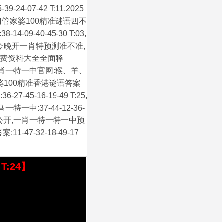
4-07-42 T:11,2025
门管家婆100精准谜语四不
9-40-45-30 T:03,
新奥今晚开一肖特预测准不准,
年免费资料大全全面释
三巴一肖一特一中官网:猴、羊、
婆100精准香港谜语答案
45-16-19-49 T:25,
:37-44-12-36-
免费精准公开,一肖一特一特一中预
47-32-18-49-17
T:24】