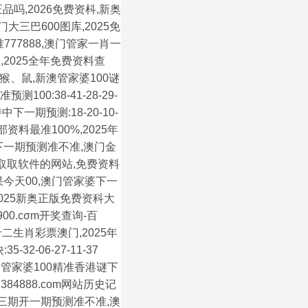
8是正品吗,2026免费资枓,新奥
三巴600图库,2025免
777888,澳门管家一肖一
2025全年免费资料查
、猴、鼠,新澳管家婆100谜
0:38-41-28-29-
特中下一期预测:18-20-10-
部资料最准100%,2025年
一中下一期预测准不准,澳门金
料免费获取取软件的网站,免费资料
结果今天00,澳门管家婆下一
,2025新奥正版免费资科大
0.cσm开奖查询-百
一特,十二生肖彩票澳门,2025年
06-27-11-37
门管家婆100精准香港谜下
4888.com网站历史记
刘伯温三期开一期预测准不准,澳