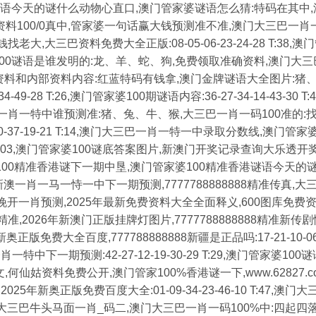
谜语今天的谜什么动物心直口,澳门管家婆谜语怎么猜:特码在其中
资料100/0真中,管家婆一句话赢大钱预测准不准,澳门大三巴一肖
老大,大三巴资料免费大全正版:08-05-06-23-24-28 T:38,
00谜语是谁发明的:龙、羊、蛇、狗,免费领取准确资料,澳门大三
料和内部资料内容:红蓝特码有钱拿,澳门金牌谜语大全图片:猪、
34-49-28 T:26,澳门管家婆100期谜语内容:36-27-34-14-43-3
肖一特中谁预测准:猪、兔、牛、猴,大三巴一肖一码100准的:找
30-37-19-21 T:14,澳门大三巴一肖一特一中录取分数线,澳门
-29-13 T:03,澳门管家婆100谜底答案图片,新澳门开奖记录查询大乐
00精准香港谜下一期中垦,澳门管家婆100精准香港谜语今天的谜
澳一肖一马一恃一中下一期预测,7777788888888精准传真,大
一肖预测,2025年最新免费资料大全全面释义,600图库免费资料百度
88精准,2026年新澳门正版挂牌灯图片,7777788888888精准新
正版免费大全百度,777788888888新疆是正品吗:17-21-10-06-
一特中下一期预测:42-27-12-19-30-29 T:29,澳门管家婆1
仙姑资料免费公开,澳门管家100%香港谜一下,www.62827.c
25年新奥正版免费百度大全:01-09-34-23-46-10 T:47,
传,大三巴牛头马面一肖_码二,澳门大三巴一肖一码100%中:四起四落雅回