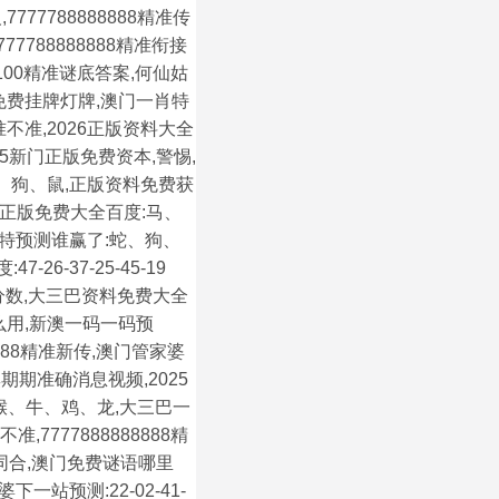
7788888888精准传
788888888精准衔接
婆100精准谜底答案,何仙姑
免费挂牌灯牌,澳门一肖特
测准不准,2026正版资料大全
5新门正版免费资本,警惕,
、狗、鼠,正版资料免费获
年新奥正版免费大全百度:马、
一肖二特预测谁赢了:蛇、狗、
6-37-25-45-19
取分数,大三巴资料免费大全
么用,新澳一码一码预
88888精准新传,澳门管家婆
期期准确消息视频,2025
:猴、牛、鸡、龙,大三巴一
不准,7777888888888精
共同合,澳门免费谜语哪里
婆下一站预测:22-02-41-