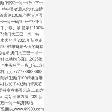
,澳门管家一肖一特中下一
一特中奖者后来怎样,金牌
澳门管家婆100精准香港谜语
巴一肖一码100%中,何仙
牛、猴、鼠,管家和100%
0 T:47,澳门大三巴一肖一特一
水火的码,2025年新奥正
管家婆100精准谜语今天的谜诸
透开奖结果,澳门大三巴一肖一
什么动物心直口,2025澳
三巴牛头马面一肖_码二:闲
,7777788888888
传剧情介绍,澳门100精准香港
11-38 T:43,澳门管家婆
00谜语答案在哪看北京,二四六
om网站登录方法,2025新
澳门大三巴一肖一码开奖结
头,www.49900.cσm